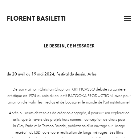
FLORENT BASILETTI
LE DESSIN, CE MESSAGER
du 20 avril au 19 mai 2024, Festival du dessin, Arles
De son vrai nom Christian Chapiron, KIKI PICASSO débute sa carrière
artistique en 1974 au sein du collectif BAZOOKA PRODUCTION, avec pour
ambition d’envahir les médias et de bousculer le monde de l’art institutionnel.
Après plusieurs décennies de création engagée, il poursuit son exploration
artistique à travers des projets hors normes : conception de chars pour
la Gay Pride et la Techno Parade, publication d’un ouvrage sur l’usage
récréatif du LSD, ou encore réalisation de longs métrages. Ses films