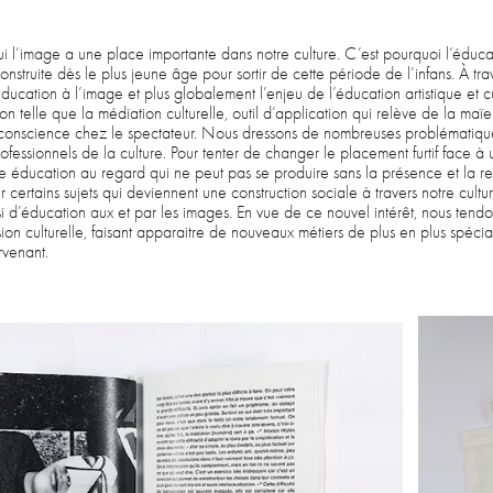
 l’image a une place importante dans notre culture. C’est pourquoi l’éducati
onstruite dès le plus jeune âge pour sortir de cette période de l’infans. À tr
éducation à l’image et plus globalement l’enjeu de l’éducation artistique et c
ion telle que la médiation culturelle, outil d’application qui relève de la maï
conscience chez le spectateur. Nous dressons de nombreuses problématique
rofessionnels de la culture. Pour tenter de changer le placement furtif face 
 éducation au regard qui ne peut pas se produire sans la présence et la re
certains sujets qui deviennent une construction sociale à travers notre cultu
si d’éducation aux et par les images. En vue de ce nouvel intérêt, nous tend
ssion culturelle, faisant apparaitre de nouveaux métiers de plus en plus spéci
rvenant.