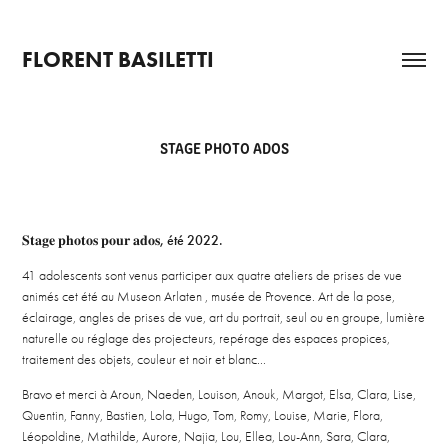
FLORENT BASILETTI
STAGE PHOTO ADOS
𝐒𝐭𝐚𝐠𝐞 𝐩𝐡𝐨𝐭𝐨𝐬 𝐩𝐨𝐮𝐫 𝐚𝐝𝐨𝐬, été 2022.
41 adolescents sont venus participer aux quatre ateliers de prises de vue
animés cet été au Museon Arlaten , musée de Provence. Art de la pose,
éclairage, angles de prises de vue, art du portrait, seul ou en groupe, lumière
naturelle ou réglage des projecteurs, repérage des espaces propices,
traitement des objets, couleur et noir et blanc...
Bravo et merci à Aroun, Naeden, Louison, Anouk, Margot, Elsa, Clara, Lise,
Quentin, Fanny, Bastien, Lola, Hugo, Tom, Romy, Louise, Marie, Flora,
Léopoldine, Mathilde, Aurore, Najia, Lou, Ellea, Lou-Ann, Sara, Clara,