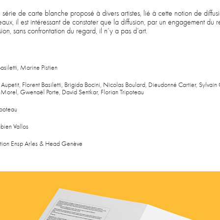
ie de carte blanche proposé à divers artistes, lié à cette notion de diffusi
iveaux, il est intéressant de constater que la diffusion, par un engagement du 
sion, sans confrontation du regard, il n’y a pas d’art.
Basiletti, Marine Pistien
o Aupetit, Florent Basiletti, Brigida Bocini, Nicolas Boulard, Dieudonné Cartier, Sylva
 Morel, Gwenaël Porte, David Sentkar, Florian Tripoteau
ipoteau
abien Vallos
ition Ensp Arles & Head Genève