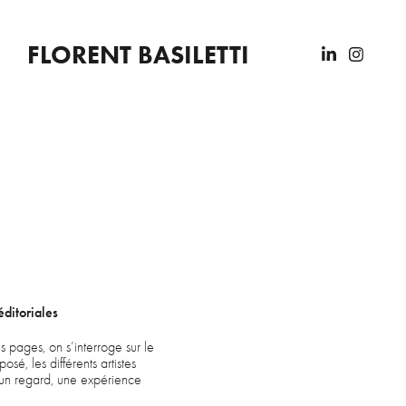
FLORENT BASILETTI
éditoriales
s pages, on s’interroge sur le
osé, les différents artistes
, un regard, une expérience