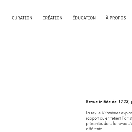
CURATION
CRÉATION
ÉDUCATION
À PROPOS
Revue initiée de
1723
,
La revue
Kilomètres
explore
rapport qu’entretient l’arti
présentés dans la revue s’
différente.