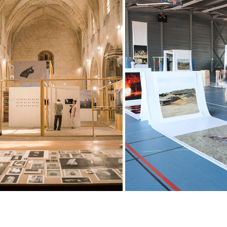
WIP#17
WIP#19
2017
2019